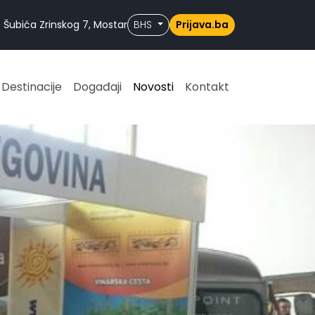
 Šubića Zrinskog 7, Mostar
BHS
Prijava.ba
Destinacije
Događaji
Novosti
Kontakt