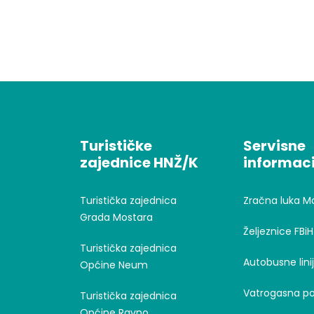
Turističke
Servisne
zajednice HNŽ/K
informaci
Turistička zajednica
Zračna luka M
Grada Mostara
Željeznice FBiH
Turistička zajednica
Autobusne lini
Općine Neum
Vatrogasna po
Turistička zajednica
Općine Ravno