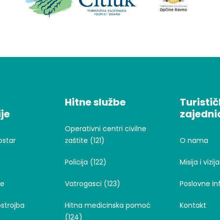
Hitne službe
Turisti
je
zajedni
Operativni centri civilne
ostar
zaštite (121)
O nama
Policija (122)
Misija i vizija
je
Vatrogasci (123)
Poslovne in
strojba
Hitna medicinska pomoć
Kontakt
(124)