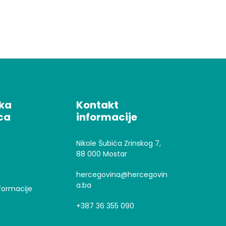
čka
Kontakt
ca
informacije
Nikole Šubića Zrinskog 7,
88 000 Mostar
hercegovina@hercegovin
a.ba
formacije
+387 36 355 090