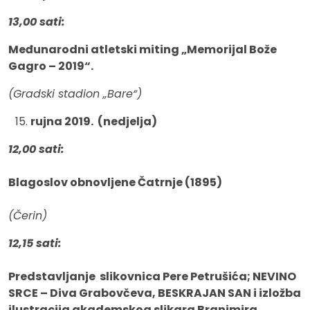
13,00 sati:
Međunarodni atletski miting „Memorijal Bože
Gagro – 2019“.
(Gradski stadion „Bare“)
rujna 2019. (nedjelja)
12,00 sati:
Blagoslov obnovljene Čatrnje (1895)
(Čerin)
12,15 sati:
Predstavljanje slikovnica Pere Petrušića; NEVINO
SRCE – Diva Grabovčeva, BESKRAJAN SAN i izložba
ilustracija akademskog slikara Branimira