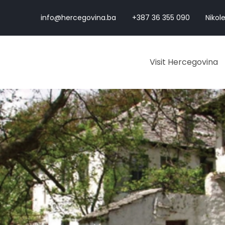
info@hercegovina.ba
+387 36 355 090
Nikole
Visit Hercegovina