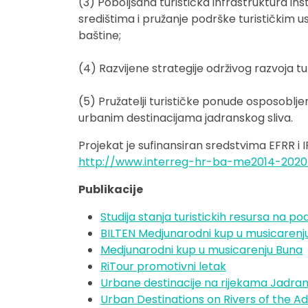
(3) Poboljšana turistička infrastruktura ins
središtima i pružanje podrške turističkim 
baštine;
(4) Razvijene strategije održivog razvoja 
(5) Pružatelji turističke ponude osposoblje
urbanim destinacijama jadranskog sliva.
Projekat je sufinansiran sredstvima EFRR i I
http://www.interreg-hr-ba-me2014-2020
P
ublikacije
Studija stanja turistickih resursa na po
BILTEN Medjunarodni kup u musicarenju
Medjunarodni kup u musicarenju Buna
RiTour promotivni letak
Urbane destinacije na rijekama Jadran
Urban Destinations on Rivers of the Adr