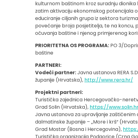
kulturnom baštinom kroz suradnju dionika ko
zatim aktivaciju ekonomskog potencijala odr
educiranje ciljanih grupa iz sektora turiz
povećanje broja posjetitelja, te na koncu, p
očuvanja baštine i njenog primjerenog kori
PRIORITETNA OS PROGRAMA:
PO 3/Doprin
baštine
PARTNERI:
Vodeći partner:
Javna ustanova RERA S.D. 
županije (Hrvatska),
http://www.rera.hr/
Projektni partneri:
Turistička zajednica Hercegovačko-neretv
Grad Solin (Hrvatska),
https://www.solin.h
Javna ustanova za upravljanje zaštićenim d
dalmatinske županije – „More i krš“ (Hrvat
Grad Mostar (Bosna i Hercegovina),
https
Turistička organizacija Podgorice (Crna G