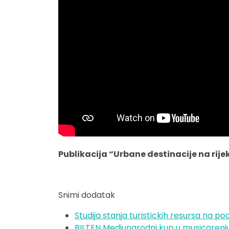
Publikacija “Urbane destinacije na ri
Snimi dodatak
Studija stanja turistickih resursa na po
BILTEN Medjunarodni kup u musicarenju