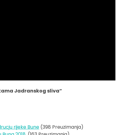
jekama Jadranskog sliva”
drucju rijeke Bune
(398 Preuzimanja)
 Buna 2018.
(163 Preuzimanja)