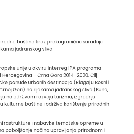
prirodne baštine kroz prekograničnu suradnju
ijekama jadranskog sliva
vropske unije u okviru Interreg IPA programa
 Hercegovina – Crna Gora 2014–2020. Cilj
tičke ponude urbanih destinacija (Blagaj u Bosni i
 Crnoj Gori) na rijekama jadranskog sliva (Buna,
u na održivom razvoju turizma, izgradnju
ju kulturne baštine i održivo korištenje prirodnih
 infrastrukture i nabavke tematske opreme u
a poboljšanje načina upravljanja prirodnom i