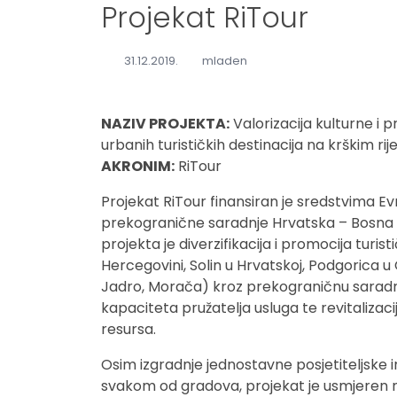
Projekat RiTour
31.12.2019.
mladen
NAZIV PROJEKTA:
Valorizacija kulturne i 
urbanih turističkih destinacija na krškim r
AKRONIM:
RiTour
Projekat RiTour finansiran je sredstvima E
prekogranične saradnje Hrvatska – Bosna i
projekta je diverzifikacija i promocija turis
Hercegovini, Solin u Hrvatskoj, Podgorica u
Jadro, Morača) kroz prekograničnu saradnj
kapaciteta pružatelja usluga te revitalizaci
resursa.
Osim izgradnje jednostavne posjetiteljske
svakom od gradova, projekat je usmjeren n