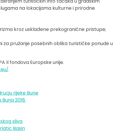
taliranjem turističkih info tačaka u gradskim
uslugama na lokacijama kulturne i prirodne
turizma kroz usklađene prekogranične pristupe;
ni za pružanje posebnih oblika turističke ponude u
PA II fondova Europske unije.
.eu/
drucju rijeke Bune
 Buna 2018.
skog sliva
iatic Basin