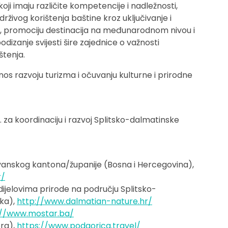
ji imaju različite kompetencije i nadležnosti,
živog korištenja baštine kroz uključivanje i
ma, promociju destinacija na međunarodnom nivou i
odizanje svijesti šire zajednice o važnosti
štenja.
os razvoju turizma i očuvanju kulturne i prirodne
za koordinaciju i razvoj Splitsko-dalmatinske
anskog kantona/županije (Bosna i Hercegovina),
r/
ijelovima prirode na području Splitsko-
ska),
http://www.dalmatian-nature.hr/
://www.mostar.ba/
ora),
https://www.podgorica.travel/