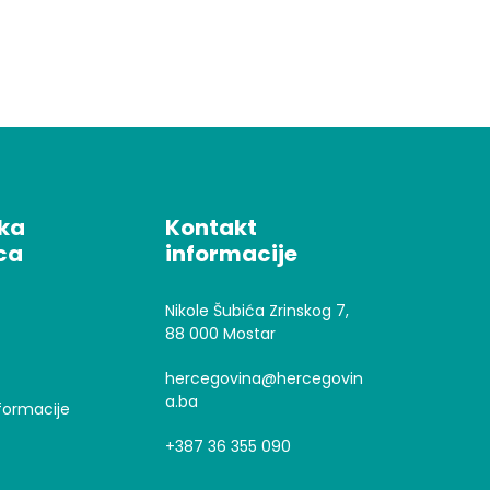
čka
Kontakt
ca
informacije
Nikole Šubića Zrinskog 7,
88 000 Mostar
hercegovina@hercegovin
a.ba
formacije
+387 36 355 090