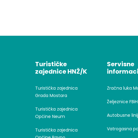
Turističke
Servisne
zajednice HNŽ/K
informaci
Turistička zajednica
Zračna luka M
Grada Mostara
Željeznice FBiH
Turistička zajednica
Autobusne lini
Općine Neum
Vatrogasna po
Turistička zajednica
Općine Ravno