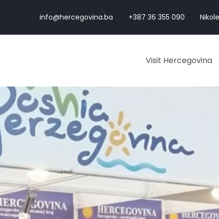
info@hercegovina.ba
+387 36 355 090
Nikole
Visit Hercegovina