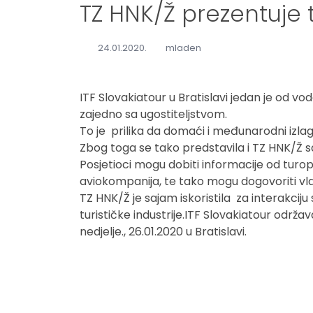
TZ HNK/Ž prezentuje 
24.01.2020.
mladen
ITF Slovakiatour u Bratislavi jedan je od vo
zajedno sa ugostiteljstvom.
To je prilika da domaći i međunarodni izlag
Zbog toga se tako predstavila i TZ HNK/Ž 
Posjetioci mogu dobiti informacije od turope
aviokompanija, te tako mogu dogovoriti vl
TZ HNK/Ž je sajam iskoristila za interakcij
turističke industrije.ITF Slovakiatour održav
nedjelje., 26.01.2020 u Bratislavi.