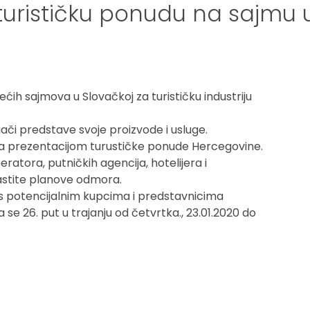
turističku ponudu na sajmu u
dećih sajmova u Slovačkoj za turističku industriju
ači predstave svoje proizvode i usluge.
sa prezentacijom turustičke ponude Hercegovine.
ratora, putničkih agencija, hotelijera i
astite planove odmora.
u s potencijalnim kupcima i predstavnicima
a se 26. put u trajanju od četvrtka., 23.01.2020 do