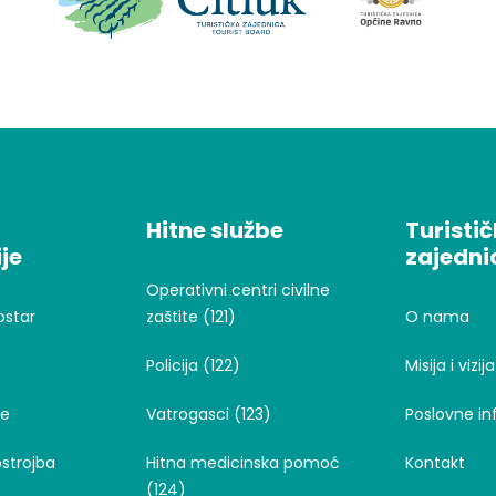
Hitne službe
Turisti
je
zajedni
Operativni centri civilne
ostar
zaštite (121)
O nama
Policija (122)
Misija i vizija
je
Vatrogasci (123)
Poslovne in
strojba
Hitna medicinska pomoć
Kontakt
(124)