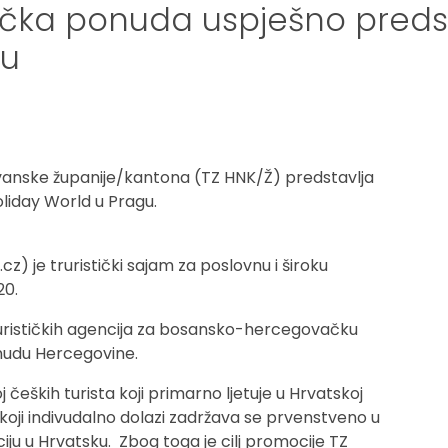
ička ponuda uspješno preds
gu
anske županije/kantona (TZ HNK/Ž) predstavlja
liday World u Pragu.
 je truristički sajam za poslovnu i široku
20.
turističkih agencija za bosansko-hercegovačku
onudu Hercegovine.
 čeških turista koji primarno ljetuje u Hrvatskoj
a koji indivudalno dolazi zadržava se prvenstveno u
iju u Hrvatsku. Zbog toga je cilj promocije TZ