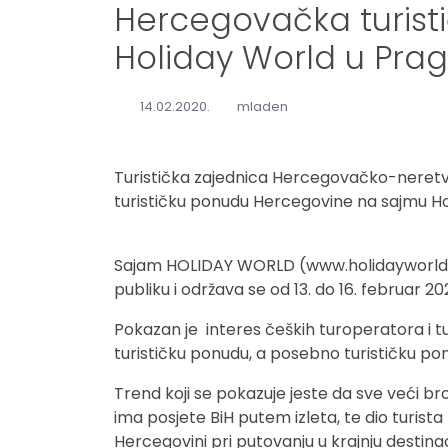
Hercegovačka turist
Holiday World u Pra
14.02.2020.
mladen
Turistička zajednica Hercegovačko-neretv
turističku ponudu Hercegovine na sajmu Ho
Sajam HOLIDAY WORLD (www.holidayworld.cz)
publiku i održava se od 13. do 16. februar 20
Pokazan je interes čeških turoperatora i 
turističku ponudu, a posebno turističku p
Trend koji se pokazuje jeste da sve veći broj
ima posjete BiH putem izleta, te dio turist
Hercegovini pri putovanju u krajnju destinac