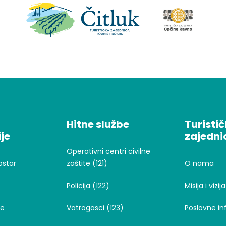
Hitne službe
Turisti
je
zajedni
Operativni centri civilne
ostar
zaštite (121)
O nama
Policija (122)
Misija i vizija
je
Vatrogasci (123)
Poslovne in