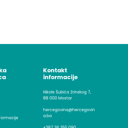
čka
Kontakt
ca
informacije
Nikole Šubića Zrinskog 7,
88 000 Mostar
hercegovina@hercegovin
a.ba
formacije
+387 36 355 090