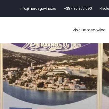
info@hercegovina.ba
+387 36 355 090
Nikole
Visit Hercegovina