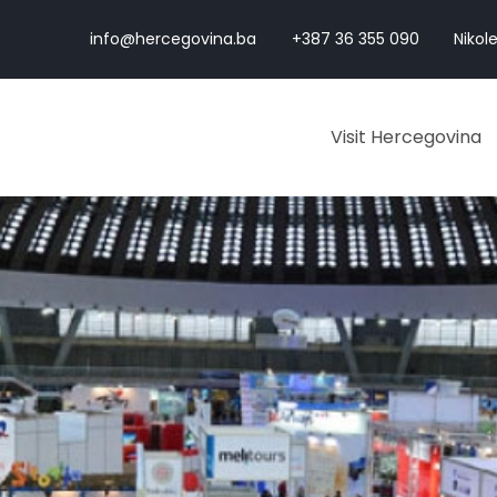
info@hercegovina.ba
+387 36 355 090
Nikole
Visit Hercegovina