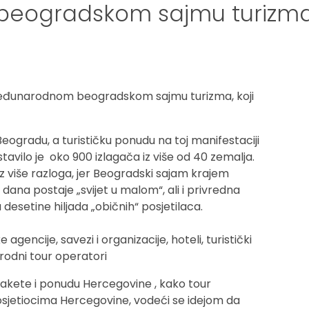
 beogradskom sajmu turizm
 Međunarodnom beogradskom sajmu turizma, koji
Beogradu, a turističku ponudu na toj manifestaciji
avilo je oko 900 izlagača iz više od 40 zemalja.
 iz više razloga, jer Beogradski sajam krajem
ana postaje „svijet u malom“, ali i privredna
 desetine hiljada „običnih“ posjetilaca.
agencije, savezi i organizacije, hoteli, turistički
odni tour operatori
pakete i ponudu Hercegovine , kako tour
posjetiocima Hercegovine, vodeći se idejom da