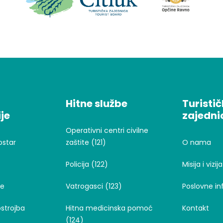
Hitne službe
Turisti
je
zajedni
Operativni centri civilne
ostar
zaštite (121)
O nama
Policija (122)
Misija i vizija
je
Vatrogasci (123)
Poslovne in
strojba
Hitna medicinska pomoć
Kontakt
(124)