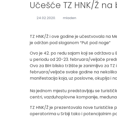
Učešće TZ HNK/Ž na
24.02.2020.
mladen
TZ HNK/Ž i ove godine je učestvovala na
je održan pod sloganom “Put pod noge”
Ovo je 42. po redu sajam koji se održava u 
u periodu od 20-23. februara/veljače predst
Ovo za BiH blisko tržište je zanimljivo za TZ
februara/veljače svake godine na nekoliko d
manifestacija koja, uz poslovne, okuplja i na
Na jednom mjestu predstavljaju se turističke 
centri, vazduhoplovne kompanije, međunar
TZ HNK/Ž je prezentovala nove turističke 
operatorima u Srbiji tako i potencijalnim 