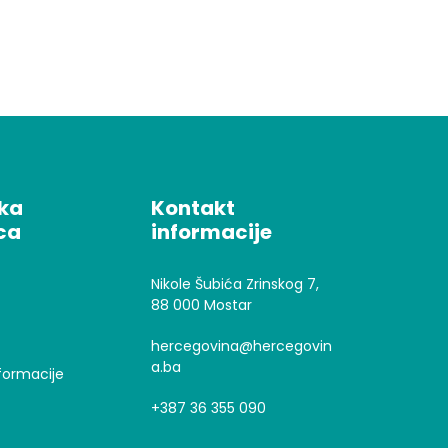
čka
Kontakt
ca
informacije
Nikole Šubića Zrinskog 7,
88 000 Mostar
hercegovina@hercegovin
a.ba
formacije
+387 36 355 090