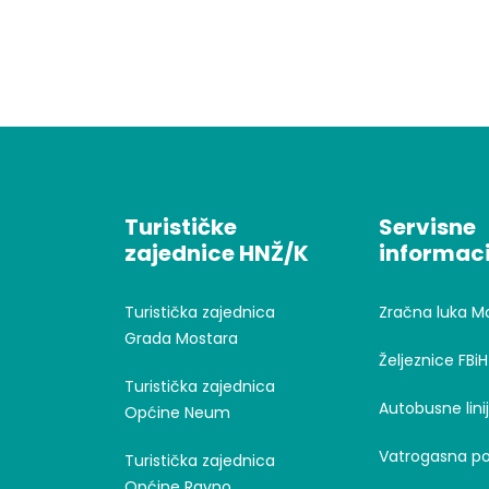
Turističke
Servisne
zajednice HNŽ/K
informaci
Turistička zajednica
Zračna luka M
Grada Mostara
Željeznice FBiH
Turistička zajednica
Autobusne lini
Općine Neum
Vatrogasna po
Turistička zajednica
Općine Ravno