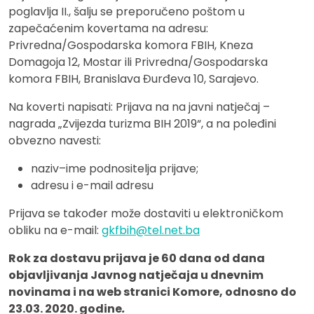
poglavlja II., šalju se preporučeno poštom u
zapečaćenim kovertama na adresu:
Privredna/Gospodarska komora FBIH, Kneza
Domagoja 12, Mostar ili Privredna/Gospodarska
komora FBIH, Branislava Đurđeva 10, Sarajevo.
Na koverti napisati: Prijava na na javni natječaj –
nagrada „Zvijezda turizma BIH 2019“, a na poleđini
obvezno navesti:
naziv–ime podnositelja prijave;
adresu i e-mail adresu
Prijava se također može dostaviti u elektroničkom
obliku na e-mail:
gkfbih@tel.net.ba
Rok za dostavu prijava je 60 dana od dana
objavljivanja Javnog natječaja u dnevnim
novinama i na web stranici Komore, odnosno do
23.03. 2020. godine
.