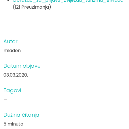
Obrazac_za_prijavu_Zvijezda_turizma_BIH.doc
(121 Preuzimanja)
Autor
mladen
Datum objave
03.03.2020.
Tagovi
—
Dužina čitanja
5 minuta