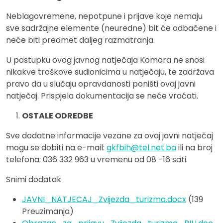
Neblagovremene, nepotpune i prijave koje nemaju
sve sadržajne elemente (neuredne) bit će odbačene i
neće biti predmet daljeg razmatranja.
U postupku ovog javnog natječaja Komora ne snosi
nikakve troškove sudionicima u natječaju, te zadržava
pravo da u slučaju opravdanosti poništi ovaj javni
natječaj. Prispjela dokumentacija se neće vraćati.
OSTALE ODREDBE
Sve dodatne informacije vezane za ovaj javni natječaj
mogu se dobiti na e-mail:
gkfbih@tel.net.ba
ili na broj
telefona: 036 332 963 u vremenu od 08 -16 sati.
Snimi dodatak
JAVNI_NATJECAJ_Zvijezda_turizma.docx
(139
Preuzimanja)