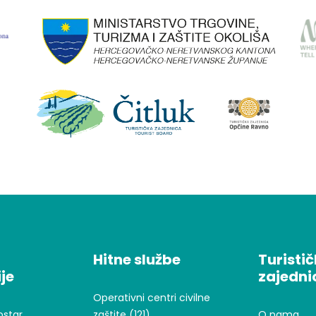
Hitne službe
Turisti
je
zajedni
Operativni centri civilne
ostar
zaštite (121)
O nama