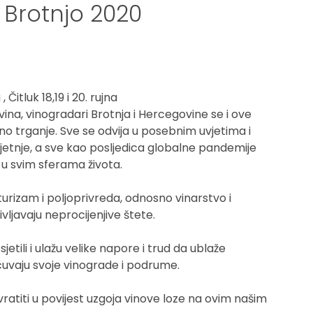
 Brotnjo 2020
Čitluk 18,19 i 20. rujna
vina, vinogradari Brotnja i Hercegovine se i ove
o trganje. Sve se odvija u posebnim uvjetima i
jetnje, a sve kao posljedica globalne pandemije
u u svim sferama života.
 turizam i poljoprivreda, odnosno vinarstvo i
ljavaju neprocijenjive štete.
jetili i ulažu velike napore i trud da ublaže
ačuvaju svoje vinograde i podrume.
iti u povijest uzgoja vinove loze na ovim našim