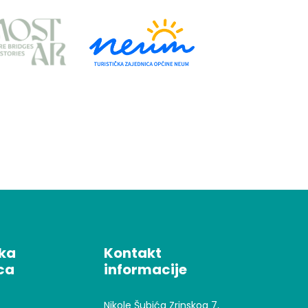
čka
Kontakt
ca
informacije
Nikole Šubića Zrinskog 7,