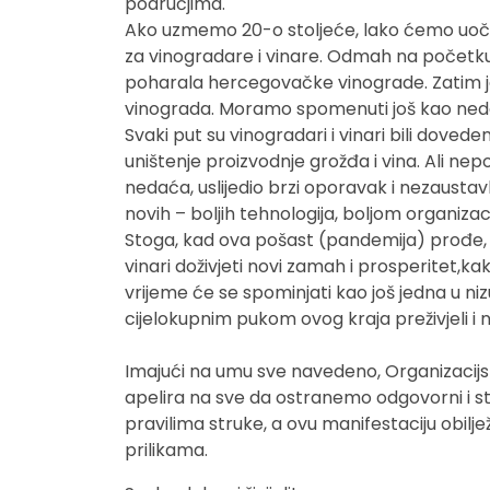
područjima.
Ako uzmemo 20-o stoljeće, lako ćemo uoči
za vinogradare i vinare. Odmah na početk
poharala hercegovačke vinograde. Zatim je
vinograda. Moramo spomenuti još kao nedaće 
Svaki put su vinogradari i vinari bili doved
uništenje proizvodnje grožđa i vina. Ali nepo
nedaća, uslijedio brzi oporavak i nezaustav
novih – boljih tehnologija, boljom organizac
Stoga, kad ova pošast (pandemija) prođe, t
vinari doživjeti novi zamah i prosperitet,kako
vrijeme će se spominjati kao još jedna u niz
cijelokupnim pukom ovog kraja preživjeli i na
Imajući na umu sve navedeno, Organizacijs
apelira na sve da ostranemo odgovorni i st
pravilima struke, a ovu manifestaciju obilj
prilikama.