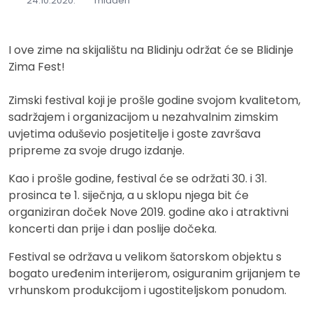
24.10.2020.
mladen
I ove zime na skijalištu na Blidinju održat će se Blidinje
Zima Fest!
Zimski festival koji je prošle godine svojom kvalitetom,
sadržajem i organizacijom u nezahvalnim zimskim
uvjetima oduševio posjetitelje i goste završava
pripreme za svoje drugo izdanje.
Kao i prošle godine, festival će se održati 30. i 31.
prosinca te 1. siječnja, a u sklopu njega bit će
organiziran doček Nove 2019. godine ako i atraktivni
koncerti dan prije i dan poslije dočeka.
Festival se održava u velikom šatorskom objektu s
bogato uređenim interijerom, osiguranim grijanjem te
vrhunskom produkcijom i ugostiteljskom ponudom.