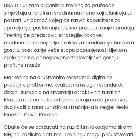
USAID Turizam organizira trening za pružaoce
smještaja u ruralnim sredinama ili one koji planiraju to
postati uz pomoć kojeg će razviti kapacitete za
upravljanje, poslovanje, tržišno pozicioniranje i prodaju.
Trening će predstaviti strategije, taktike i
međunarodne najbolje prakse za produženje boravka
gostiju, postizanje veće stopu popunjenosti tijekom
cijele godine, poboljšavanje zadovoljstva gostiju i
profitne marže.
Marketing na društvenim mrežama, digitalne
prodajne platforme, kvalitetna usluga i standardi,
dizajn i suradnja na stvaranju atraktivnih ruralnih
klastera bit će neke od tema o kojima će predavati
dva kvalificirana turistička stručnjaka iz regije: Nedo
Pinezić i David Peranić.
Obuke će se održavati na različitim lokacijama širom
BiH, na različite datume. Treningu mogu prisustvovati