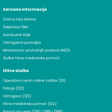
Servisne informacije
Zračna luka Mostar
Željeznice FBiH
Autobusne linije
Vatrogasna postrojba
Ministarstvo unutrašnjih poslova HNŽ/K
Službe hitne medicinske pomoći
Hitne službe
Operativni centri civilne zaštite (121)
Policija (122)
Vatrogasci (123)
Hitna medicinska pomoć (124)
Pomoć na cesti (1282 | 1285 | 1288)