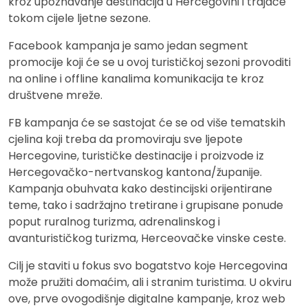
kroz upoznavanje destinacija u Hercegovini i trajaće
tokom cijele ljetne sezone.
Facebook kampanja je samo jedan segment
promocije koji će se u ovoj turističkoj sezoni provoditi
na online i offline kanalima komunikacija te kroz
društvene mreže.
FB kampanja će se sastojat će se od više tematskih
cjelina koji treba da promoviraju sve ljepote
Hercegovine, turističke destinacije i proizvode iz
Hercegovačko-nertvanskog kantona/županije.
Kampanja obuhvata kako destincijski orijentirane
teme, tako i sadržajno tretirane i grupisane ponude
poput ruralnog turizma, adrenalinskog i
avanturističkog turizma, Herceovačke vinske ceste.
Cilj je staviti u fokus svo bogatstvo koje Hercegovina
može pružiti domaćim, ali i stranim turistima. U okviru
ove, prve ovogodišnje digitalne kampanje, kroz web