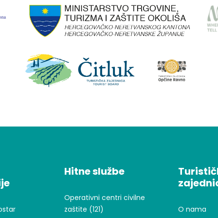
Hitne službe
Turisti
je
zajedni
Operativni centri civilne
ostar
zaštite (121)
O nama