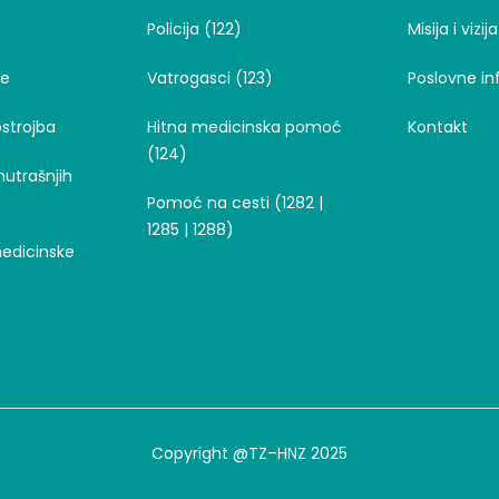
Policija (122)
Misija i vizija
je
Vatrogasci (123)
Poslovne in
strojba
Hitna medicinska pomoć
Kontakt
(124)
nutrašnjih
Pomoć na cesti (1282 |
1285 | 1288)
medicinske
Copyright @TZ–HNZ 2025