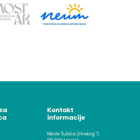
čka
Kontakt
ca
informacije
Nikole Šubića Zrinskog 7,