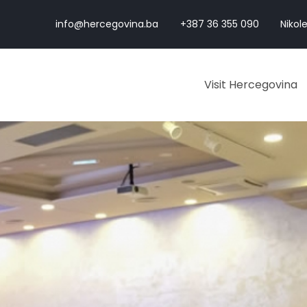
info@hercegovina.ba
+387 36 355 090
Nikole
Visit Hercegovina