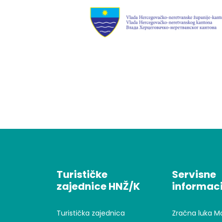
Turističke
Servisne
zajednice HNŽ/K
informaci
Turistička zajednica
Zračna luka M