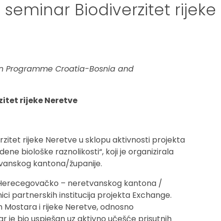
 seminar Biodiverzitet rijeke
ion Programme Croatia-Bosnia and
itet rijeke Neretve
zitet rijeke Neretve u sklopu aktivnosti projekta
ne biološke raznolikosti“, koji je organizirala
vanskog kantona/županije.
i iz Herecegovačko – neretvanskog kantona /
nici partnerskih institucija projekta Exchange.
m Mostara i rijeke Neretve, odnosno
ar je bio uspješan uz aktivno učešće prisutnih