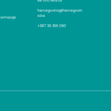
88 000 Mostar
hercegovina@hercegovin
a.ba
formacije
+387 36 355 090