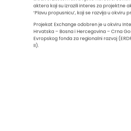
aktera koji su izrazili interes za projektne a
‘Plavu propusnicu’, koji se razvija u okviru p
Projekat Exchange odobren je u okviru In
Hrvatska – Bosna i Hercegovina – Crna Gor
Evropskog fonda za regionalni razvoj (ERD
II).