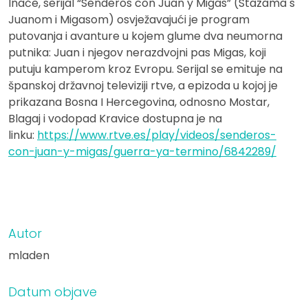
Inače, serijal “Senderos con Juan y Migas” (Stazama s
Juanom i Migasom) osvježavajući je program
putovanja i avanture u kojem glume dva neumorna
putnika: Juan i njegov nerazdvojni pas Migas, koji
putuju kamperom kroz Evropu. Serijal se emituje na
španskoj državnoj televiziji rtve, a epizoda u kojoj je
prikazana Bosna I Hercegovina, odnosno Mostar,
Blagaj i vodopad Kravice dostupna je na
linku:
https://www.rtve.es/play/videos/senderos-
con-juan-y-migas/guerra-ya-termino/6842289/
Autor
mladen
Datum objave