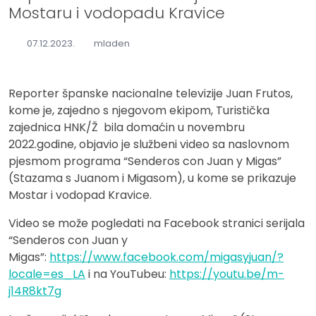
Mostaru i vodopadu Kravice
07.12.2023.
mladen
Reporter španske nacionalne televizije Juan Frutos,
kome je, zajedno s njegovom ekipom, Turistička
zajednica HNK/Ž bila domaćin u novembru
2022.godine, objavio je službeni video sa naslovnom
pjesmom programa “Senderos con Juan y Migas”
(Stazama s Juanom i Migasom), u kome se prikazuje
Mostar i vodopad Kravice.
Video se može pogledati na Facebook stranici serijala
“Senderos con Juan y
Migas”:
https://www.facebook.com/migasyjuan/?
locale=es_LA
i na YouTubeu:
https://youtu.be/m-
j14R8kt7g