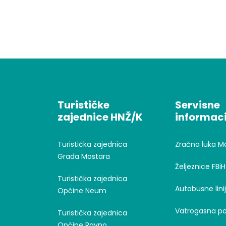
Turističke
Servisne
zajednice HNŽ/K
informaci
Turistička zajednica
Zračna luka M
Grada Mostara
Željeznice FBiH
Turistička zajednica
Autobusne lini
Općine Neum
Vatrogasna po
Turistička zajednica
Općine Ravno