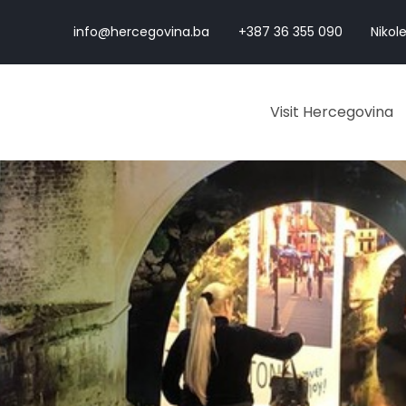
info@hercegovina.ba
+387 36 355 090
Nikole
Visit Hercegovina