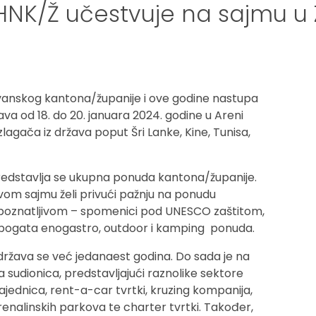
 HNK/Ž učestvuje na sajmu u
anskog kantona/županije i ove godine nastupa
a od 18. do 20. januara 2024. godine u Areni
zlagača iz država poput Šri Lanke, Kine, Tunisa,
dstavlja se ukupna ponuda kantona/županije.
om sajmu želi privući pažnju na ponudu
repoznatljivom – spomenici pod UNESCO zaštitom,
am, bogata enogastro, outdoor i kamping ponuda.
žava se već jedanaest godina. Do sada je na
a sudionica, predstavljajući raznolike sektore
 zajednica, rent-a-car tvrtki, kruzing kompanija,
enalinskih parkova te charter tvrtki. Također,