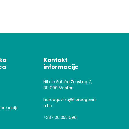
čka
Kontakt
ca
informacije
Nikole Šubića Zrinskog 7,
88 000 Mostar
hercegovina@hercegovin
a.ba
formacije
+387 36 355 090