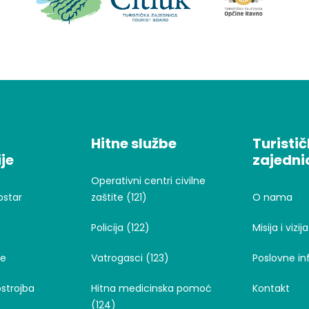
Hitne službe
Turisti
je
zajedni
Operativni centri civilne
ostar
zaštite (121)
O nama
Policija (122)
Misija i vizija
je
Vatrogasci (123)
Poslovne in
strojba
Hitna medicinska pomoć
Kontakt
(124)