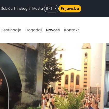
 Šubića Zrinskog 7, Mostar
BHS
Prijava.ba
Destinacije
Događaji
Novosti
Kontakt