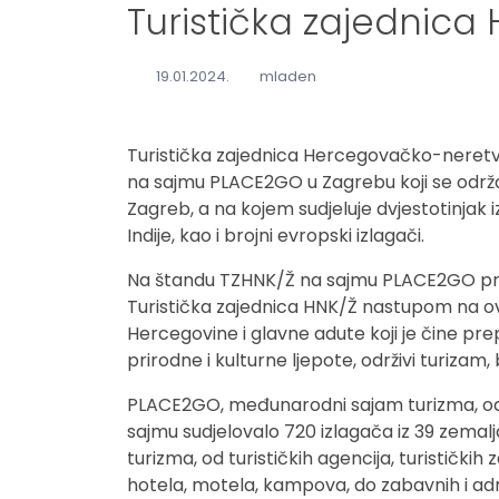
Turistička zajednica
19.01.2024.
mladen
Turistička zajednica Hercegovačko-neretv
na sajmu PLACE2GO u Zagrebu koji se održav
Zagreb, a na kojem sudjeluje dvjestotinjak i
Indije, kao i brojni evropski izlagači.
Na štandu TZHNK/Ž na sajmu PLACE2GO pre
Turistička zajednica HNK/Ž nastupom na ov
Hercegovine i glavne adute koji je čine p
prirodne i kulturne ljepote, održivi turiz
PLACE2GO, međunarodni sajam turizma, odr
sajmu sudjelovalo 720 izlagača iz 39 zemalj
turizma, od turističkih agencija, turističkih
hotela, motela, kampova, do zabavnih i adr