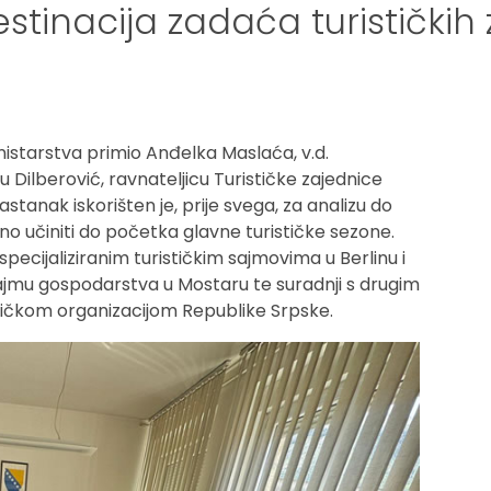
stinacija zadaća turističkih
inistarstva primio Anđelka Maslaća, v.d.
ru Dilberović, ravnateljicu Turističke zajednice
tanak iskorišten je, prije svega, za analizu do
bno učiniti do početka glavne turističke sezone.
specijaliziranim turističkim sajmovima u Berlinu i
ajmu gospodarstva u Mostaru te suradnji s drugim
stičkom organizacijom Republike Srpske.