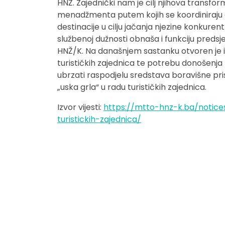
HNŽ. Zajednički nam je cilj njihova transfor
menadžmenta putem kojih se koordiniraju a
destinacije u cilju jačanja njezine konkurent
službenoj dužnosti obnaša i funkciju predsje
HNŽ/K. Na današnjem sastanku otvoren je i
turističkih zajednica te potrebu donošenja p
ubrzati raspodjelu sredstava boravišne pristo
„uska grla“ u radu turističkih zajednica.
Izvor vijesti:
https://mtto-hnz-k.ba/notice
turistickih-zajednica/