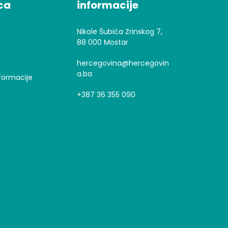
ca
informacije
Nikole Šubića Zrinskog 7,
88 000 Mostar
hercegovina@hercegovin
a.ba
formacije
+387 36 355 090