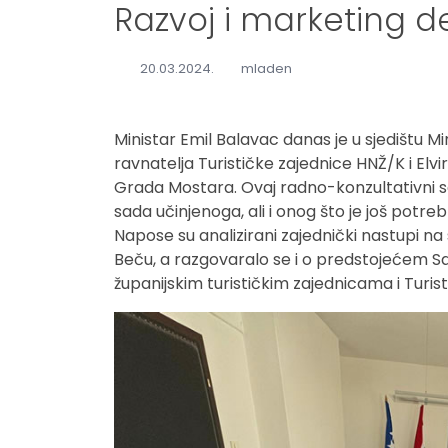
Razvoj i marketing de
20.03.2024.
mladen
Ministar Emil Balavac danas je u sjedištu M
ravnatelja Turističke zajednice HNŽ/K i Elvi
Grada Mostara. Ovaj radno-konzultativni sas
sada učinjenoga, ali i onog što je još potre
Napose su analizirani zajednički nastupi na 
Beču, a razgovaralo se i o predstojećem S
županijskim turističkim zajednicama i Turi