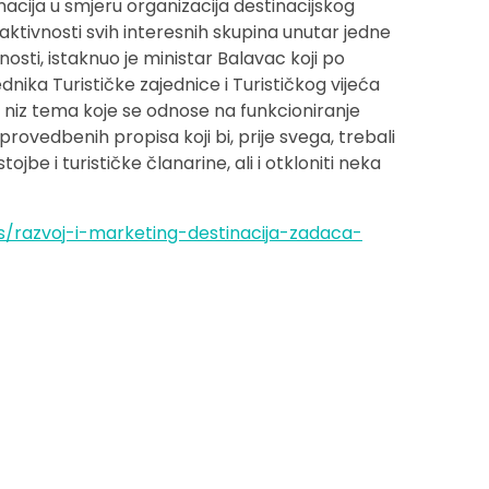
macija u smjeru organizacija destinacijskog
ktivnosti svih interesnih skupina unutar jedne
nosti, istaknuo je ministar Balavac koji po
dnika Turističke zajednice i Turističkog vijeća
 niz tema koje se odnose na funkcioniranje
rovedbenih propisa koji bi, prije svega, trebali
jbe i turističke članarine, ali i otkloniti neka
s/razvoj-i-marketing-destinacija-zadaca-