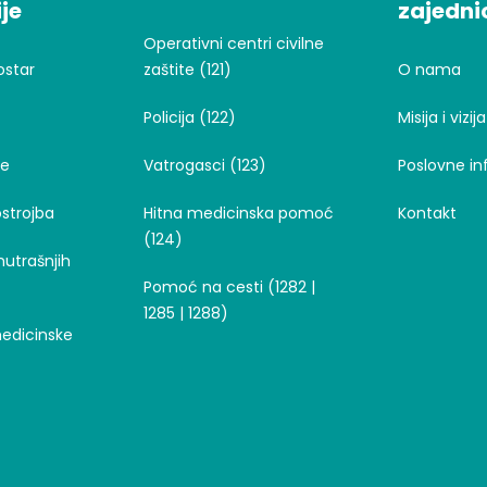
je
zajedni
Operativni centri civilne
ostar
zaštite (121)
O nama
Policija (122)
Misija i vizija
je
Vatrogasci (123)
Poslovne in
strojba
Hitna medicinska pomoć
Kontakt
(124)
nutrašnjih
Pomoć na cesti (1282 |
1285 | 1288)
medicinske