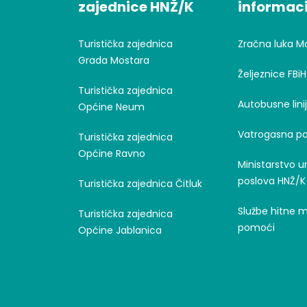
zajednice HNŽ/K
informaci
Turistička zajednica
Zračna luka M
Grada Mostara
Željeznice FBiH
Turistička zajednica
Autobusne lini
Općine Neum
Vatrogasna po
Turistička zajednica
Općine Ravno
Ministarstvo u
poslova HNŽ/K
Turistička zajednica Čitluk
Službe hitne 
Turistička zajednica
pomoći
Općine Jablanica