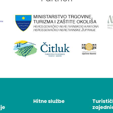
Hitne službe
Turisti
je
zajedni