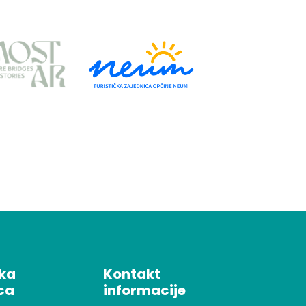
čka
Kontakt
ca
informacije