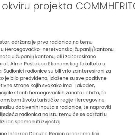
 okviru projekta COMMHERI
ostar, održana je prva radionica na temu
ne u Hercegovačko-neretvanskoj županiji/kantonu.
ata u županiji/kantonu, ali i zaiteresirane
io prof. Almir Peštek sa Ekonomskog fakulteta u
Sudionici radionice su bili vrlo zainteresirani za
što je bilo predviđeno. Izložene su sve pozitivne
gativne strane kojih svakako ima. Također,
ncijale starih hercegovačkih zanata i obrta, te
nomskom životu turističke regije Hercegovine.
nalizu dobivenih inputa s radionice, te napraviti
ijedeća radionica na istu temu će se održati u
iziran spomenuti izvještaj.
ne Interreg Danube Region programa koji