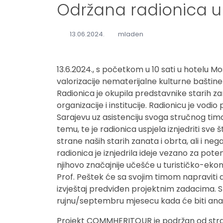
Održana radionica u
13.06.2024.
mladen
13.6.2024., s početkom u 10 sati u hotelu M
valorizacije nematerijalne kulturne bašti
Radionica je okupila predstavnike starih zan
organizacije i institucije. Radionicu je vod
Sarajevu uz asistenciju svoga stručnog tima. 
temu, te je radionica uspjela iznjedriti sve 
strane naših starih zanata i obrta, ali i ne
radionica je iznjedrila ideje vezano za pote
njihovo značajnije učešće u turističko-eko
Prof. Peštek će sa svojim timom napraviti a
izvještaj predviđen projektnim zadacima. Sl
rujnu/septembru mjesecu kada će biti anal
Projekt COMMHERITOUR je podržan od stra