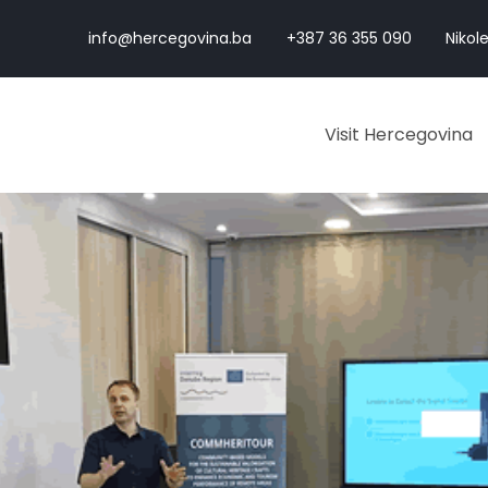
info@hercegovina.ba
+387 36 355 090
Nikole
Visit Hercegovina