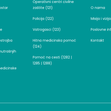
Operativni centri civilne
ostar
zaštite (121)
O nama
Policija (122)
Misija i vizija
je
Vatrogasci (123)
Poslovne in
strojba
Hitna medicinska pomoć
Kontakt
(124)
nutrašnjih
Pomoć na cesti (1282 |
1285 | 1288)
medicinske