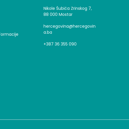
Nikole Šubića Zrinskog 7,
88 000 Mostar
hercegovina@hercegovin
a.ba
formacije
+387 36 355 090