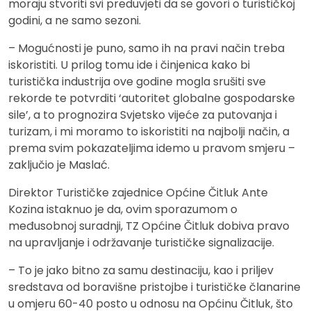
moraju stvoriti svi preduvjeti da se govori o turističkoj
godini, a ne samo sezoni.
– Mogućnosti je puno, samo ih na pravi način treba
iskoristiti. U prilog tomu ide i činjenica kako bi
turistička industrija ove godine mogla srušiti sve
rekorde te potvrditi ‘autoritet globalne gospodarske
sile’, a to prognozira Svjetsko vijeće za putovanja i
turizam, i mi moramo to iskoristiti na najbolji način, a
prema svim pokazateljima idemo u pravom smjeru –
zaključio je Maslać.
Direktor Turističke zajednice Općine Čitluk Ante
Kozina istaknuo je da, ovim sporazumom o
međusobnoj suradnji, TZ Općine Čitluk dobiva pravo
na upravljanje i održavanje turističke signalizacije.
– To je jako bitno za samu destinaciju, kao i priljev
sredstava od boravišne pristojbe i turističke članarine
u omjeru 60-40 posto u odnosu na Općinu Čitluk, što