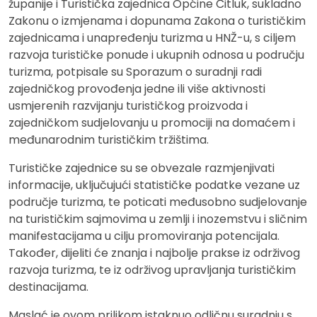
županije i Turistička zajednica Općine Čitluk, sukladno
Zakonu o izmjenama i dopunama Zakona o turističkim
zajednicama i unapređenju turizma u HNŽ-u, s ciljem
razvoja turističke ponude i ukupnih odnosa u području
turizma, potpisale su Sporazum o suradnji radi
zajedničkog provođenja jedne ili više aktivnosti
usmjerenih razvijanju turističkog proizvoda i
zajedničkom sudjelovanju u promociji na domaćem i
međunarodnim turističkim tržištima.
Turističke zajednice su se obvezale razmjenjivati
informacije, uključujući statističke podatke vezane uz
područje turizma, te poticati međusobno sudjelovanje
na turističkim sajmovima u zemlji i inozemstvu i sličnim
manifestacijama u cilju promoviranja potencijala.
Također, dijeliti će znanja i najbolje prakse iz održivog
razvoja turizma, te iz održivog upravljanja turističkim
destinacijama.
Maslać je ovom prilikom istaknuo odličnu suradnju s