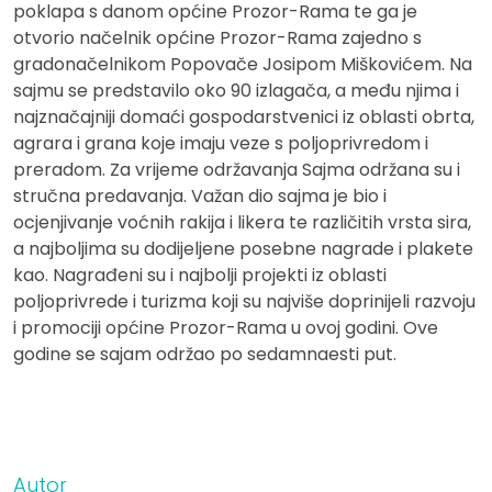
poklapa s danom općine Prozor-Rama te ga je
otvorio načelnik općine Prozor-Rama zajedno s
gradonačelnikom Popovače Josipom Miškovićem. Na
sajmu se predstavilo oko 90 izlagača, a među njima i
najznačajniji domaći gospodarstvenici iz oblasti obrta,
agrara i grana koje imaju veze s poljoprivredom i
preradom. Za vrijeme održavanja Sajma održana su i
stručna predavanja. Važan dio sajma je bio i
ocjenjivanje voćnih rakija i likera te različitih vrsta sira,
a najboljima su dodijeljene posebne nagrade i plakete
kao. Nagrađeni su i najbolji projekti iz oblasti
poljoprivrede i turizma koji su najviše doprinijeli razvoju
i promociji općine Prozor-Rama u ovoj godini. Ove
godine se sajam održao po sedamnaesti put.
Autor