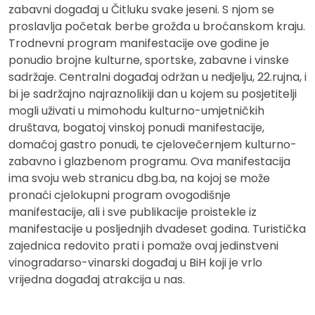
zabavni događaj u Čitluku svake jeseni. S njom se
proslavlja početak berbe grožđa u broćanskom kraju.
Trodnevni program manifestacije ove godine je
ponudio brojne kulturne, sportske, zabavne i vinske
sadržaje. Centralni događaj održan u nedjelju, 22.rujna, i
bi je sadržajno najraznolikiji dan u kojem su posjetitelji
mogli uživati u mimohodu kulturno-umjetničkih
društava, bogatoj vinskoj ponudi manifestacije,
domaćoj gastro ponudi, te cjelovečernjem kulturno-
zabavno i glazbenom programu. Ova manifestacija
ima svoju web stranicu dbg.ba, na kojoj se može
pronaći cjelokupni program ovogodišnje
manifestacije, ali i sve publikacije proistekle iz
manifestacije u posljednjih dvadeset godina. Turistička
zajednica redovito prati i pomaže ovaj jedinstveni
vinogradarso-vinarski događaj u BiH koji je vrlo
vrijedna događaj atrakcija u nas.