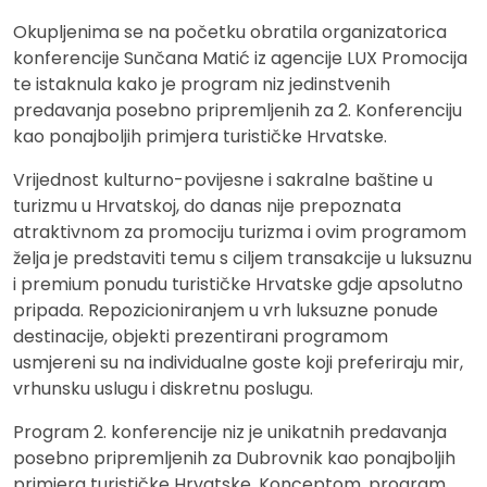
Okupljenima se na početku obratila organizatorica
konferencije Sunčana Matić iz agencije LUX Promocija
te istaknula kako je program niz jedinstvenih
predavanja posebno pripremljenih za 2. Konferenciju
kao ponajboljih primjera turističke Hrvatske.
Vrijednost kulturno-povijesne i sakralne baštine u
turizmu u Hrvatskoj, do danas nije prepoznata
atraktivnom za promociju turizma i ovim programom
želja je predstaviti temu s ciljem transakcije u luksuznu
i premium ponudu turističke Hrvatske gdje apsolutno
pripada. Repozicioniranjem u vrh luksuzne ponude
destinacije, objekti prezentirani programom
usmjereni su na individualne goste koji preferiraju mir,
vrhunsku uslugu i diskretnu poslugu.
Program 2. konferencije niz je unikatnih predavanja
posebno pripremljenih za Dubrovnik kao ponajboljih
primjera turističke Hrvatske. Konceptom, program