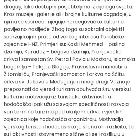
dragulji, lako dostupni posjetiteljima iz cijeloga svijeta.
Kroz muzeje i galerije ali i brojne kulturne događaje, u
njima se susreće i njeguje hercegovačko kulturno
povijesno naslijeđe. Zbog toga su sakralni objekti i
sadržaji koji ih prate od velikog interesa Turističke
zajednice HNŽ. Primjeri su; Koski Mehmed – pašina
džamija, Karađoz – begova džamija, Franjevačka
crkva i samostan Sv. Petra i Pavla u Mostaru, Islamska
bogomlja – Tekija u Blagaju, Pravoslavni manastir u
Žitomisliću, Franjevački samostan i crkva na Šćitu,
crkva sv. Jakova u Međugorju i mnogi drugi. Važno je
prepoznati da vjerski turizam obuhvaća širu vjersku i
kulturnu motivaciju uz turističke aktivnosti, a
hodočašća ipak užu sa svojom specifičnosti razvoja
van termina turizma pod okriljem crkve i vjerskih
zajednica koje hodočašća organiziraju. Motivacija
vjerskog turista i hodočasnika je slična ali i različita, te
su i aktivnosti istovremeno slične ali se i razlikuju u