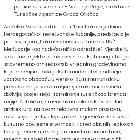
proširene stvarnosti – Viktorija Rogić, direktorica
Turističke zajednice Grada Otočca
Anđelko Maslać, vd direktor Turističke zajednice
Hercegovačko-neretvanske županije, predstavio je
predavanjem „Sakralnu baštinu u turizmu HNŽ i
Međugorje kao hodočasničko odredište“. Vjerske tj.
sakralne objekte nalazi riznicama kulturnoga blaga,
istovremeno arhitektonski vrijednim građevinama
koje značajno oblikuju kulturni identitet područja.
Sadržajno obogaćuju vjersko-kulturnu turističku
ponudu i imaju snažan utjecaj na ukupni turistički
doživljaj posjetitelja i formiranje turističkog brenda
regije. Katolička, pravoslavna i islamska sakralna
arhitektura, na ovom relativno malom prostoru,
oslikavaju dojmljivu lepezu hercegovačke duhovne i
kulturno povijesne stvarnosti. Pored glavnih teoloških
funkcija crkava, džamija, manastira i samostana,
pojedini su objekti pravi arhitektonsko umjetnički