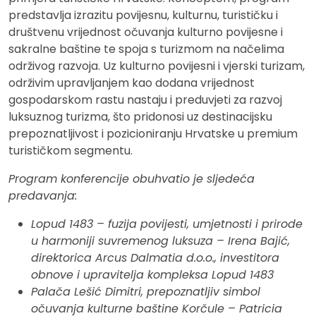
predstavlja izrazitu povijesnu, kulturnu, turističku i
društvenu vrijednost očuvanja kulturno povijesne i
sakralne baštine te spoja s turizmom na načelima
održivog razvoja. Uz kulturno povijesni i vjerski turizam,
održivim upravljanjem kao dodana vrijednost
gospodarskom rastu nastaju i preduvjeti za razvoj
luksuznog turizma, što pridonosi uz destinacijsku
prepoznatljivost i pozicioniranju Hrvatske u premium
turističkom segmentu.
Program konferencije obuhvatio je sljedeća
predavanja:
Lopud 1483 – fuzija povijesti, umjetnosti i prirode
u harmoniji suvremenog luksuza – Irena Bajić,
direktorica Arcus Dalmatia d.o.o., investitora
obnove i upravitelja kompleksa Lopud 1483
Palača Lešić Dimitri, prepoznatljiv simbol
očuvanja kulturne baštine Korčule – Patricia