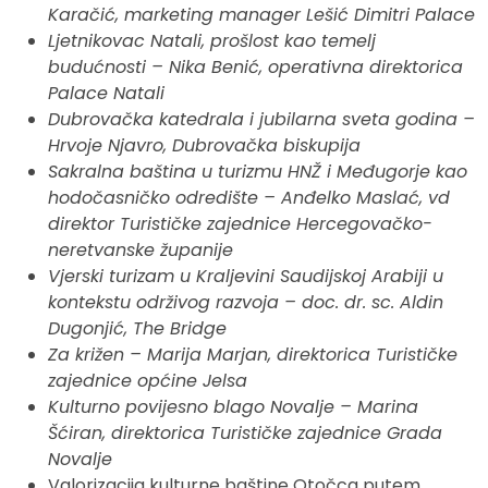
Karačić, marketing manager Lešić Dimitri Palace
Ljetnikovac Natali, prošlost kao temelj
budućnosti – Nika Benić, operativna direktorica
Palace Natali
Dubrovačka katedrala i jubilarna sveta godina –
Hrvoje Njavro, Dubrovačka biskupija
Sakralna baština u turizmu HNŽ i Međugorje kao
hodočasničko odredište – Anđelko Maslać, vd
direktor Turističke zajednice Hercegovačko-
neretvanske županije
Vjerski turizam u Kraljevini Saudijskoj Arabiji u
kontekstu održivog razvoja – doc. dr. sc. Aldin
Dugonjić, The Bridge
Za križen – Marija Marjan, direktorica Turističke
zajednice općine Jelsa
Kulturno povijesno blago Novalje – Marina
Šćiran, direktorica Turističke zajednice Grada
Novalje
Valorizacija kulturne baštine Otočca putem