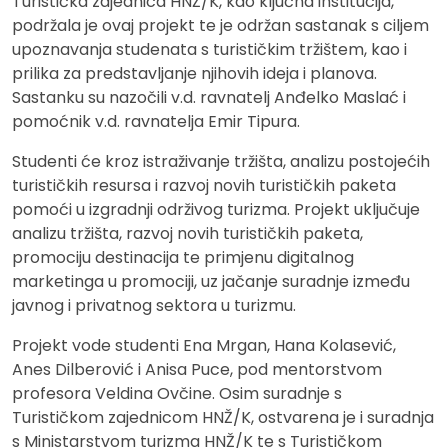
Turistička zajednica HNŽ/K, kao ključna institucija,
podržala je ovaj projekt te je održan sastanak s ciljem
upoznavanja studenata s turističkim tržištem, kao i
prilika za predstavljanje njihovih ideja i planova.
Sastanku su nazočili v.d. ravnatelj Anđelko Maslać i
pomoćnik v.d. ravnatelja Emir Tipura.
Studenti će kroz istraživanje tržišta, analizu postojećih
turističkih resursa i razvoj novih turističkih paketa
pomoći u izgradnji održivog turizma. Projekt uključuje
analizu tržišta, razvoj novih turističkih paketa,
promociju destinacija te primjenu digitalnog
marketinga u promociji, uz jačanje suradnje između
javnog i privatnog sektora u turizmu.
Projekt vode studenti Ena Mrgan, Hana Kolasević,
Anes Dilberović i Anisa Puce, pod mentorstvom
profesora Veldina Ovčine. Osim suradnje s
Turističkom zajednicom HNŽ/K, ostvarena je i suradnja
s Ministarstvom turizma HNŽ/K te s Turističkom