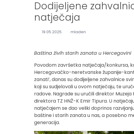
Dodijeljene zahvaln
natječaja
19.05.2025.
mladen
Baština živih starih zanata u Hercegovini
Povodom završetka natječaja/konkursa, koji
Hercegovačko-neretvanske županije-kanto
zanati’, danas su dodijeljene zahvalnice sv
koji su sudjelovali u ovom natječaju, te uru
radove. Nagrade su uručili direktor Muzej
direktora TZ HNŽ-K Emir Tipura. U natječaju
natječajem se dao veliki doprinos razvijanju 
baštine i starih zanata u nas, a posebno međ
generacija.