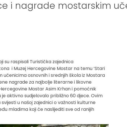
ice i nagrade mostarskim u
 su raspisali Turistička zajednica
na i Muzej Hercegovine Mostar na temu ‘Stari
im učenicima osnovnih i srednjih škola iz Mostara
čene nagrade za najbolje literarne i likovne
a Hercegovine Mostar Asim Krhan i pomoćnik
 je aktivno sudjelovalo približno 60 djece. Ovim
svijesti u našoj zajednici o važnosti kulturne
u mladima koji će naslijediti sve od ranijih