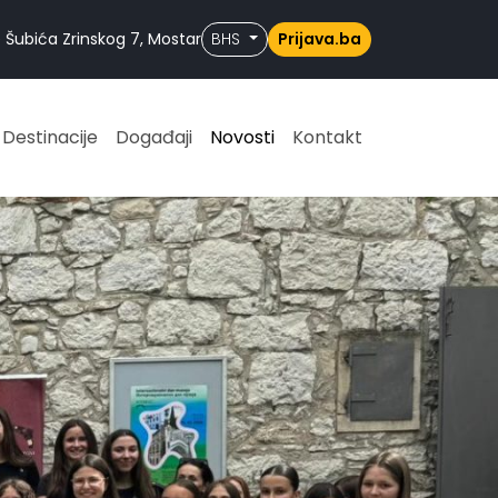
 Šubića Zrinskog 7, Mostar
BHS
Prijava.ba
Destinacije
Događaji
Novosti
Kontakt