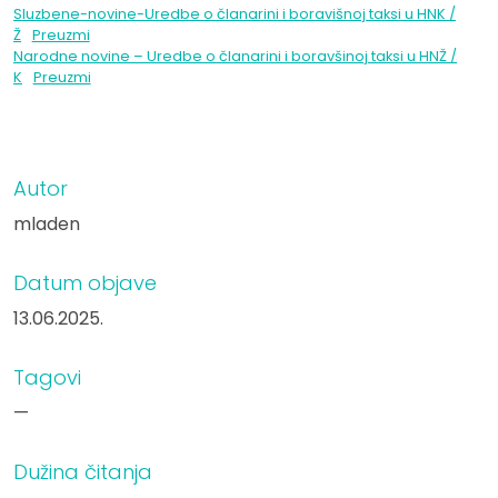
Sluzbene-novine-Uredbe o članarini i boravišnoj taksi u HNK /
Ž
Preuzmi
Narodne novine – Uredbe o članarini i boravšinoj taksi u HNŽ /
K
Preuzmi
Autor
mladen
Datum objave
13.06.2025.
Tagovi
—
Dužina čitanja