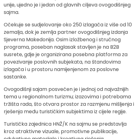
unije, ujedno je i jedan od glavnih ciljeva ovogodišnjeg
sajma.
Očekuje se sudjelovanje oko 250 izlagača iz više od 10
zemalja, dok je zemlja partner ovogodišnjeg izdanja
Sjeverna Makedonija. Osim izložbenog i stručnog
programa, poseban naglasak stavljen je na B2B
susrete, gdje je organizirana posebna platforma za
povezivanje poslovnih subjekata, na štandovima
izlagača i u prostoru namijenjenom za poslovne
sastanke.
Ovogodišnji sajam posvećen je i jednoj od najvažnijih
tema u regionalnom turizmu; izazovima i potrebama
tržišta rada, što otvara prostor za razmjenu mišljenja i
rješenja među turističkim subjektima iz cijele regije.
Turistička zajednica HNŽ/K na sajmu se predstavlja
kroz atraktivne vizuale, promotivne publikacije,
edukativne materijale i kreativna rješenja,