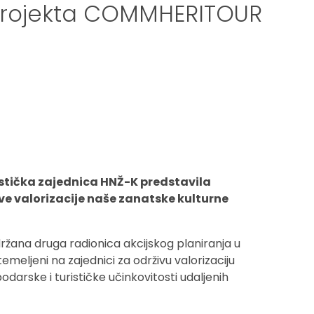
 projekta COMMHERITOUR
stička zajednica HNŽ-K predstavila
ive valorizacije naše zanatske kulturne
držana druga radionica akcijskog planiranja u
eljeni na zajednici za održivu valorizaciju
darske i turističke učinkovitosti udaljenih