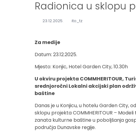
Radionica u sklopu
23.12.2025.
ito_tz
Za medije
Datum: 23.12.2025.
Mjesto: Konjic, Hotel Garden City, 10.30h
U okviru projekta COMMHERITOUR, Turi
srednjoročni Lokalni akcijski plan održ
baštine
Danas je u Konjicu, u hotelu Garden City, o
sklopu projekta COMMHERITOUR – Modeli tem
zanata kulturne baštine u poboljšanja gospo
područja Dunavske regije.