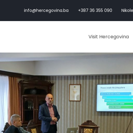
info@hercegovina.ba
+387 36 355 090
Nikole
Visit Hercegovina