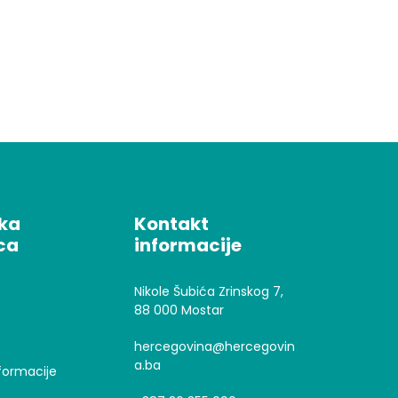
čka
Kontakt
ca
informacije
Nikole Šubića Zrinskog 7,
88 000 Mostar
hercegovina@hercegovin
a.ba
formacije