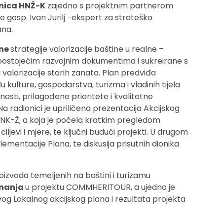
dnica HNŽ-K
zajedno s projektnim partnerom
 je gosp. Ivan Jurilj -ekspert za strateško
ana.
lne
strategije valorizacije baštine u realne –
postojećim razvojnim dokumentima i sukreirane s
valorizacije starih zanata. Plan predviđa
 kulture, gospodarstva, turizma i vladinih tijela
osti, prilagođene prioritete i kvalitetne
 Na radionici je upriličena prezentacija Akcijskog
 HNK-Ž, a koja je počela kratkim pregledom
ciljevi i mjere, te ključni budući projekti. U drugom
lementacije Plana, te diskusija prisutnih dionika
oizvoda temeljenih na baštini i turizamu
znanja
u projektu COMMHERITOUR, a ujedno je
vog Lokalnog akcijskog plana i rezultata projekta