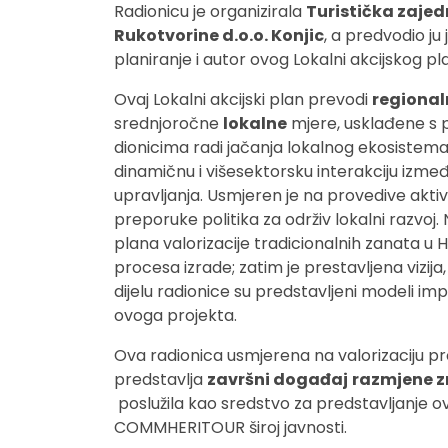
Radionicu je organizirala
Turistička zaje
Rukotvorine d.o.o. Konjic
, a predvodio ju
planiranje i autor ovog Lokalni akcijskog pl
Ovaj Lokalni akcijski plan prevodi
regiona
srednjoročne
lokalne
mjere, usklađene s 
dionicima radi jačanja lokalnog ekosistema 
dinamičnu i višesektorsku interakciju između
upravljanja. Usmjeren je na provedive aktivn
preporuke politika za održiv lokalni razvoj.
plana valorizacije tradicionalnih zanata u
procesa izrade; zatim je prestavljena vizija, 
dijelu radionice su predstavljeni modeli imp
ovoga projekta.
Ova radionica usmjerena na valorizaciju pr
predstavlja
završni događaj
razmjene 
poslužila kao sredstvo za predstavljanje o
COMMHERITOUR široj javnosti.