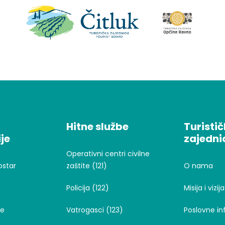
Hitne službe
Turisti
je
zajedni
Operativni centri civilne
ostar
zaštite (121)
O nama
Policija (122)
Misija i vizija
je
Vatrogasci (123)
Poslovne in