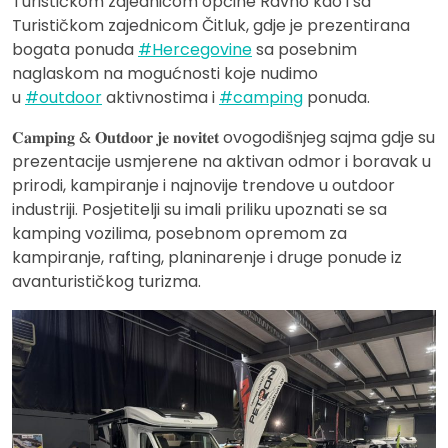
Turističkom zajednicom općine Ravno kao i sa
Turističkom zajednicom Čitluk, gdje je prezentirana
bogata ponuda
#Hercegovine
sa posebnim
naglaskom na mogućnosti koje nudimo
u
#outdoor
aktivnostima i
#camping
ponuda.
𝐂𝐚𝐦𝐩𝐢𝐧𝐠 & 𝐎𝐮𝐭𝐝𝐨𝐨𝐫 𝐣𝐞 𝐧𝐨𝐯𝐢𝐭𝐞𝐭 ovogodišnjeg sajma gdje su
prezentacije usmjerene na aktivan odmor i boravak u
prirodi, kampiranje i najnovije trendove u outdoor
industriji. Posjetitelji su imali priliku upoznati se sa
kamping vozilima, posebnom opremom za
kampiranje, rafting, planinarenje i druge ponude iz
avanturističkog turizma.