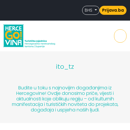
Skip to content
Skip to footer
BHS
Prijava.ba
Men
ito_tz
Budite u toku s najnovijim događanjima iz
Hercegovine! Ovdje donosimo priče, vijesti i
aktualnosti koje oblikuju regiju – od kulturnih
manifestacija i turističkih noviteta do projekata,
događaja i uspjeha naših ljudi.