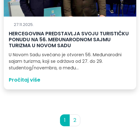
27.11.2025.
HERCEGOVINA PREDSTAVLJA SVOJU TURISTIČKU
PONUDU NA 56. MEĐUNARODNOM SAJMU
TURIZMA U NOVOM SADU
U Novom Sadu svečano je otvoren 56. Međunarodni
sajam turizma, koji se održava od 27. do 29.
studentog/novembra, a među…
Pročitaj više
Page navigation
Current Page
Page
1
2