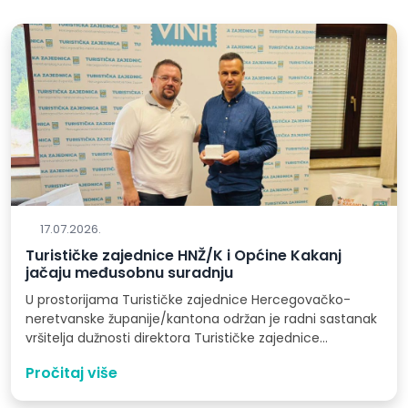
17.07.2026.
Turističke zajednice HNŽ/K i Općine Kakanj
jačaju međusobnu suradnju
U prostorijama Turističke zajednice Hercegovačko-
neretvanske županije/kantona održan je radni sastanak
vršitelja dužnosti direktora Turističke zajednice
Hercegovačko-neretvanske županije Anđelka Maslaća
Pročitaj više
i…