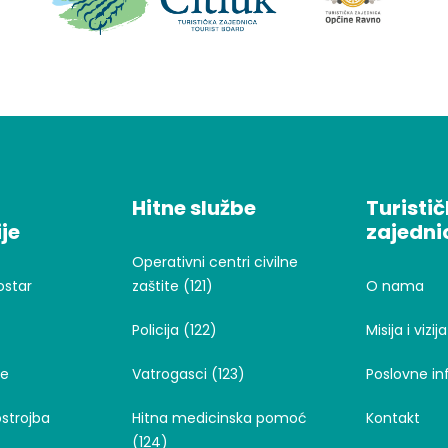
Hitne službe
Turisti
je
zajedni
Operativni centri civilne
ostar
zaštite (121)
O nama
Policija (122)
Misija i vizija
je
Vatrogasci (123)
Poslovne in
strojba
Hitna medicinska pomoć
Kontakt
(124)