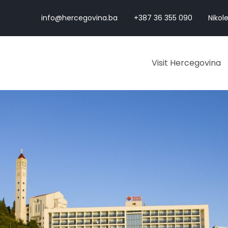
info@hercegovina.ba
+387 36 355 090
Nikole
Visit Hercegovina