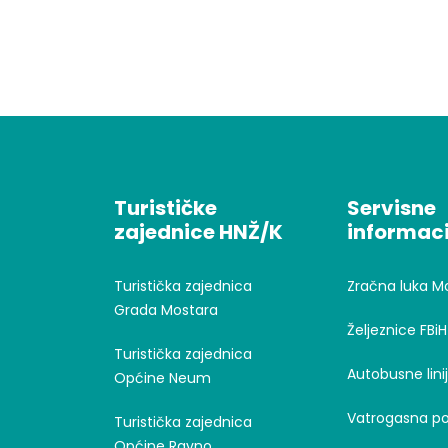
Turističke
Servisne
zajednice HNŽ/K
informaci
Turistička zajednica
Zračna luka M
Grada Mostara
Željeznice FBiH
Turistička zajednica
Autobusne lini
Općine Neum
Vatrogasna po
Turistička zajednica
Općine Ravno