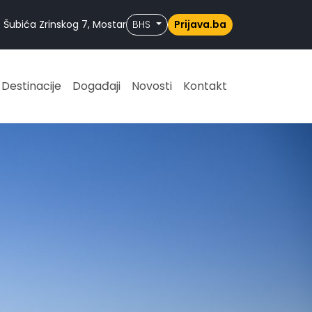
 Šubića Zrinskog 7, Mostar
BHS
Prijava.ba
Destinacije
Događaji
Novosti
Kontakt