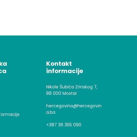
čka
Kontakt
ca
informacije
Nikole Šubića Zrinskog 7,
88 000 Mostar
hercegovina@hercegovin
a.ba
formacije
+387 36 355 090