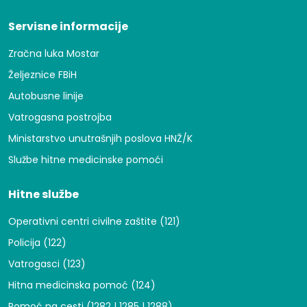
Servisne informacije
Zračna luka Mostar
Željeznice FBiH
Autobusne linije
Vatrogasna postrojba
Ministarstvo unutrašnjih poslova HNŽ/K
Službe hitne medicinske pomoći
Hitne službe
Operativni centri civilne zaštite (121)
Policija (122)
Vatrogasci (123)
Hitna medicinska pomoć (124)
Pomoć na cesti (1282 | 1285 | 1288)