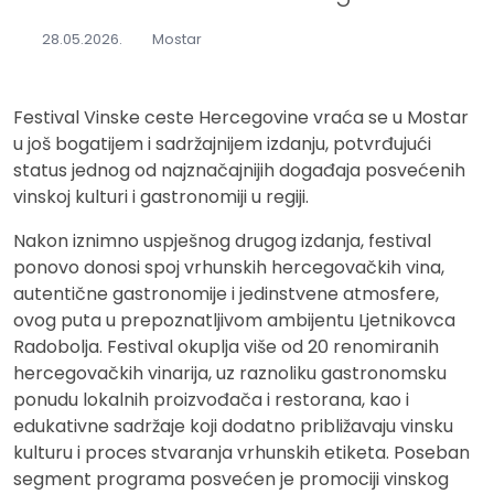
28.05.2026.
Mostar
Festival Vinske ceste Hercegovine vraća se u Mostar
u još bogatijem i sadržajnijem izdanju, potvrđujući
status jednog od najznačajnijih događaja posvećenih
vinskoj kulturi i gastronomiji u regiji.
Nakon iznimno uspješnog drugog izdanja, festival
ponovo donosi spoj vrhunskih hercegovačkih vina,
autentične gastronomije i jedinstvene atmosfere,
ovog puta u prepoznatljivom ambijentu Ljetnikovca
Radobolja. Festival okuplja više od 20 renomiranih
hercegovačkih vinarija, uz raznoliku gastronomsku
ponudu lokalnih proizvođača i restorana, kao i
edukativne sadržaje koji dodatno približavaju vinsku
kulturu i proces stvaranja vrhunskih etiketa. Poseban
segment programa posvećen je promociji vinskog