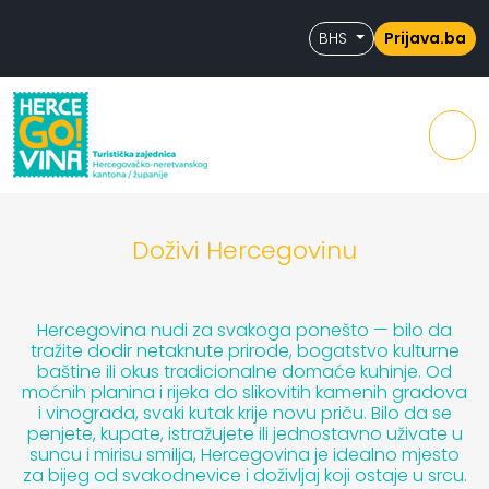
Skip to content
Skip to footer
BHS
Prijava.ba
Men
Doživi Hercegovinu
Hercegovina nudi za svakoga ponešto — bilo da
tražite dodir netaknute prirode, bogatstvo kulturne
baštine ili okus tradicionalne domaće kuhinje. Od
moćnih planina i rijeka do slikovitih kamenih gradova
i vinograda, svaki kutak krije novu priču. Bilo da se
penjete, kupate, istražujete ili jednostavno uživate u
suncu i mirisu smilja, Hercegovina je idealno mjesto
za bijeg od svakodnevice i doživljaj koji ostaje u srcu.