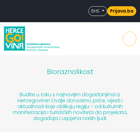
Skip to content
Skip to footer
BHS
Prijava.ba
Men
Bioraznolikost
Budite u toku s najnovijim događanjima iz
Hercegovine! Ovdje donosimo priče, vijesti i
aktualnosti koje oblikuju regiju – od kulturnih
manifestacija i turističkih noviteta do projekata,
događaja i uspjeha naših ljudi.