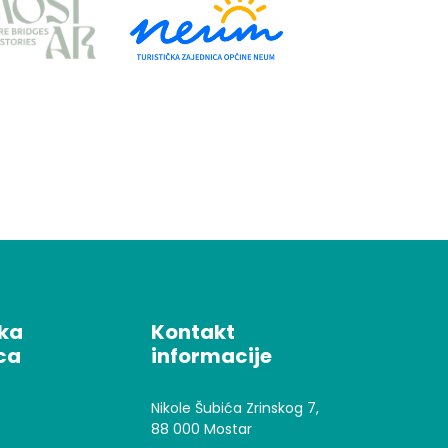
čka
Kontakt
ca
informacije
Nikole Šubića Zrinskog 7,
88 000 Mostar