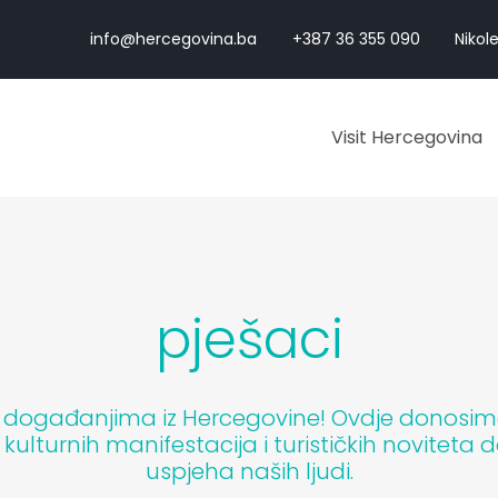
info@hercegovina.ba
+387 36 355 090
Nikole
Visit Hercegovina
pješaci
m događanjima iz Hercegovine! Ovdje donosimo pr
d kulturnih manifestacija i turističkih noviteta
uspjeha naših ljudi.