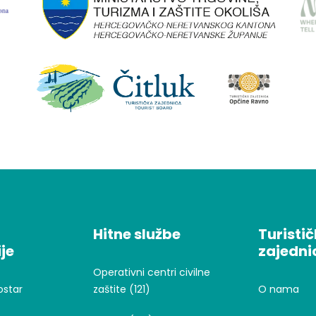
Hitne službe
Turisti
je
zajedni
Operativni centri civilne
ostar
zaštite (121)
O nama