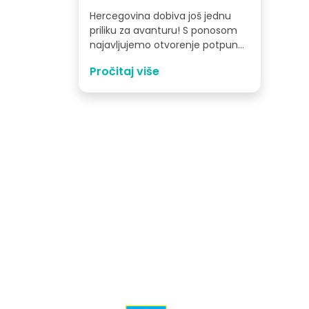
Hercegovina dobiva još jednu
priliku za avanturu! S ponosom
najavljujemo otvorenje potpuno
nove, označene pješačke staze
Pročitaj više
na veličanstvenoj planini
Čvrsnici,…