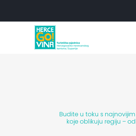
Skip to content
Skip to footer
Budite u toku s najnoviji
koje oblikuju regiju – o