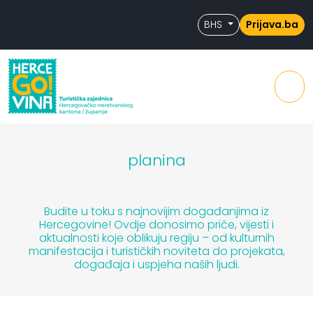
Skip to content
Skip to footer
BHS
Prijava.ba
Men
planina
Budite u toku s najnovijim događanjima iz
Hercegovine! Ovdje donosimo priče, vijesti i
aktualnosti koje oblikuju regiju – od kulturnih
manifestacija i turističkih noviteta do projekata,
događaja i uspjeha naših ljudi.