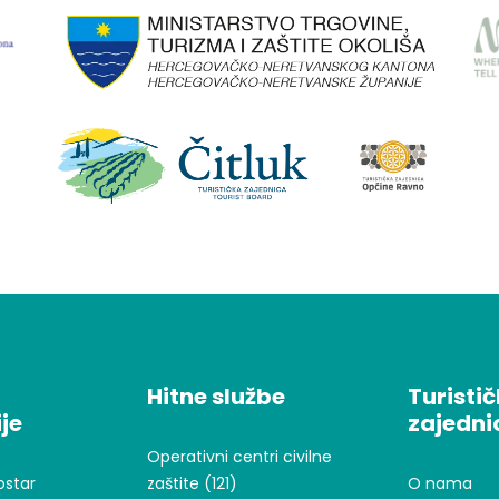
Hitne službe
Turisti
je
zajedni
Operativni centri civilne
ostar
zaštite (121)
O nama