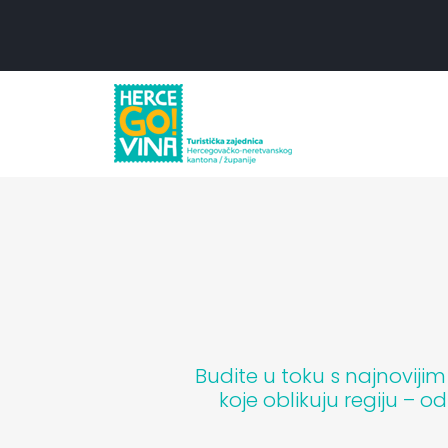
Skip to content
Skip to footer
Budite u toku s najnoviji
koje oblikuju regiju – o