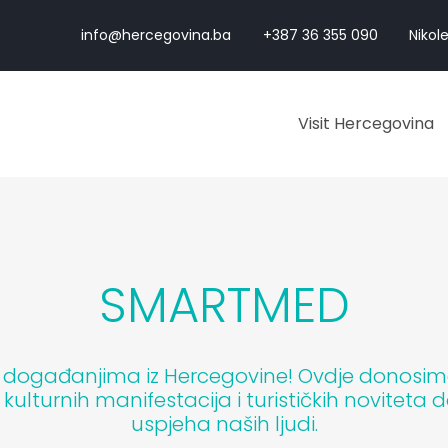
info@hercegovina.ba
+387 36 355 090
Nikole
Visit Hercegovina
SMARTMED
m događanjima iz Hercegovine! Ovdje donosimo pr
d kulturnih manifestacija i turističkih noviteta
uspjeha naših ljudi.