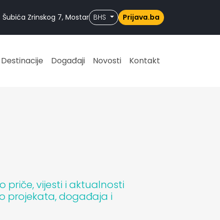
 Šubića Zrinskog 7, Mostar
BHS
Prijava.ba
Destinacije
Događaji
Novosti
Kontakt
iče, vijesti i aktualnosti
 do projekata, događaja i