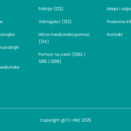
Policija (122)
Misija i vizija
je
Vatrogasci (123)
Poslovne in
strojba
Hitna medicinska pomoć
Kontakt
(124)
nutrašnjih
Pomoć na cesti (1282 |
1285 | 1288)
medicinske
Copyright @TZ–HNZ 2025