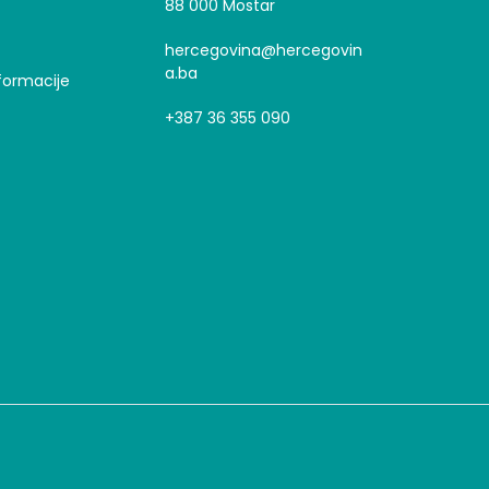
88 000 Mostar
hercegovina@hercegovin
a.ba
formacije
+387 36 355 090