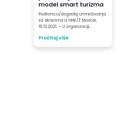
model smart turizma
Radionica/događaj umrežavanja
sa akterima iz HNK/Ž Mostar,
16.12.2021. – U organizaciji
Turističke zajednice
Pročitaj više
Hercegovačko-neretvanskog
kantona/županije danas je u
Mostaru održana…