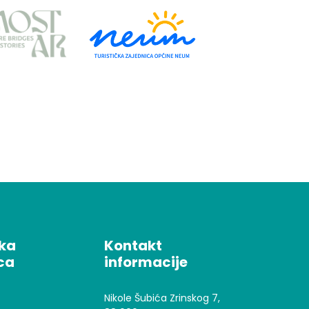
čka
Kontakt
ca
informacije
Nikole Šubića Zrinskog 7,