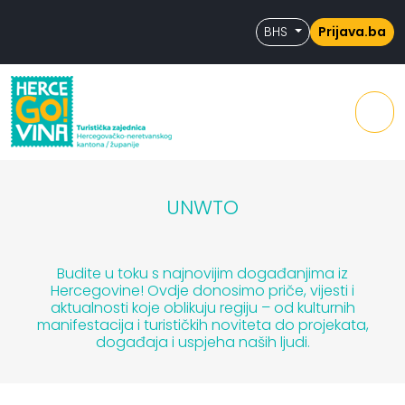
Skip to content
Skip to footer
BHS
Prijava.ba
Men
UNWTO
Budite u toku s najnovijim događanjima iz
Hercegovine! Ovdje donosimo priče, vijesti i
aktualnosti koje oblikuju regiju – od kulturnih
manifestacija i turističkih noviteta do projekata,
događaja i uspjeha naših ljudi.