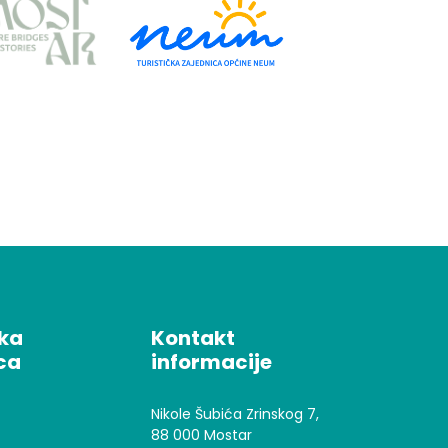
čka
Kontakt
ca
informacije
Nikole Šubića Zrinskog 7,
88 000 Mostar