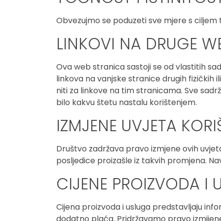
Obvezujmo se poduzeti sve mjere s ciljem to
LINKOVI NA DRUGE W
Ova web stranica sastoji se od vlastitih sad
linkova na vanjske stranice drugih fizičkih
niti za linkove na tim stranicama. Sve sad
bilo kakvu štetu nastalu korištenjem.
IZMJENE UVJETA KORI
Društvo zadržava pravo izmjene ovih uvjet
posljedice proizašle iz takvih promjena. 
CIJENE PROIZVODA I 
Cijena proizvoda i usluga predstavljaju info
dodatno plaća. Pridržavamo pravo izmijene 