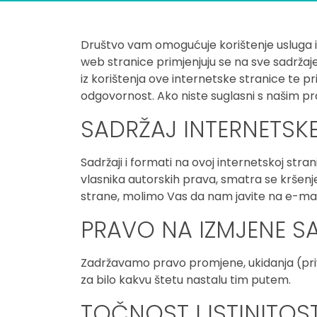
Društvo vam omogućuje korištenje usluga i s
web stranice primjenjuju se na sve sadržaje
iz korištenja ove internetske stranice te pr
odgovornost. Ako niste suglasni s našim prav
SADRŽAJ INTERNETSK
Sadržaji i formati na ovoj internetskoj stra
vlasnika autorskih prava, smatra se kršenje
strane, molimo Vas da nam javite na e-mai
PRAVO NA IZMJENE S
Zadržavamo pravo promjene, ukidanja (priv
za bilo kakvu štetu nastalu tim putem.
TOČNOST I ISTINITOS