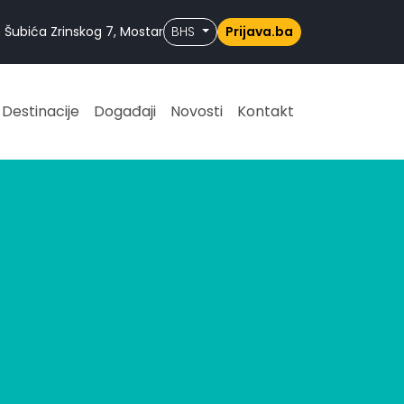
 Šubića Zrinskog 7, Mostar
BHS
Prijava.ba
Destinacije
Događaji
Novosti
Kontakt