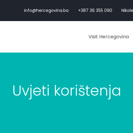
info@hercegovina.ba
+387 36 355 090
Nikole
Visit Hercegovina
Uvjeti korištenja