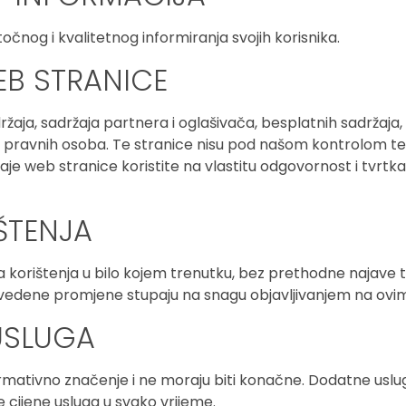
čnog i kvalitetnog informiranja svojih korisnika.
EB STRANICE
ržaja, sadržaja partnera i oglašivača, besplatnih sadržaja, 
 ili pravnih osoba. Te stranice nisu pod našom kontrolom te
ržaje web stranice koristite na vlastitu odgovornost i tv
ŠTENJA
a korištenja u bilo kojem trenutku, bez prethodne najave
Navedene promjene stupaju na snagu objavljivanjem na ovi
USLUGA
rmativno značenje i ne moraju biti konačne. Dodatne usluge 
cijene usluga u svako vrijeme.