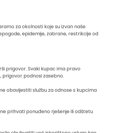
aramo za okolnosti koje su izvan naše
nepogode, epidemije, zabrane, restrikcije od
rši prigovor. Svaki kupac ima pravo
e, prigovor podnosi zasebno.
me obavijestiti službu za odnose s kupcima
ne prihvati ponuđeno rješenje ili odštetu
može obuhvatiti već iskorištene usluge kao