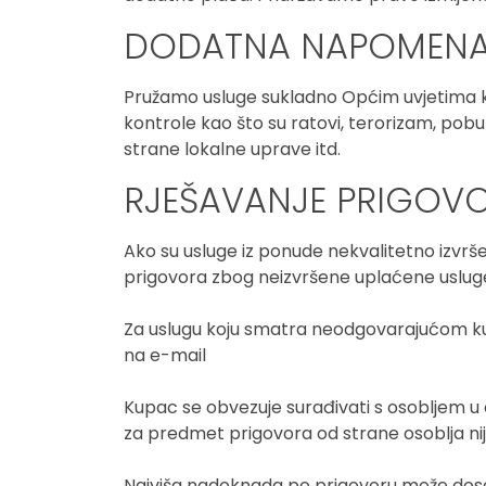
DODATNA NAPOMEN
Pružamo usluge sukladno Općim uvjetima kor
kontrole kao što su ratovi, terorizam, pobu
strane lokalne uprave itd.
RJEŠAVANJE PRIGOV
Ako su usluge iz ponude nekvalitetno izvrš
prigovora zbog neizvršene uplaćene usluge 
Za uslugu koju smatra neodgovarajućom kupa
na e-mail
Kupac se obvezuje surađivati s osobljem u 
za predmet prigovora od strane osoblja nij
Najviša nadoknada po prigovoru može dosegn