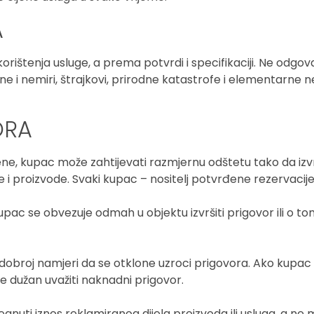
A
ištenja usluge, a prema potvrdi i specifikaciji. Ne odgov
ne i nemiri, štrajkovi, prirodne katastrofe i elementarne 
ORA
ene, kupac može zahtijevati razmjernu odštetu tako da izv
i proizvode. Svaki kupac – nositelj potvrđene rezervacij
c se obvezuje odmah u objektu izvršiti prigovor ili o to
dobroj namjeri da se otklone uzroci prigovora. Ako kupac 
e dužan uvažiti naknadni prigovor.
uti iznos reklamiranog dijela proizvoda ili usluga, a ne 