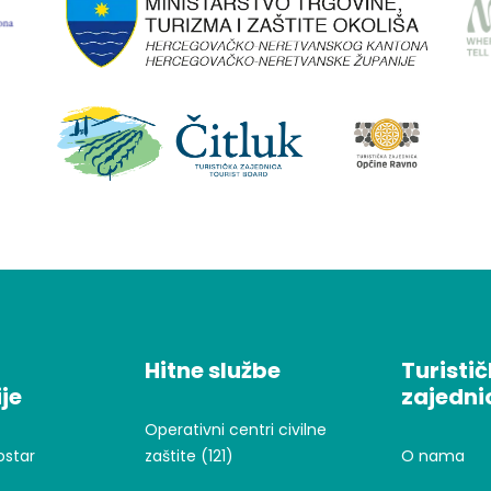
Hitne službe
Turisti
je
zajedni
Operativni centri civilne
ostar
zaštite (121)
O nama