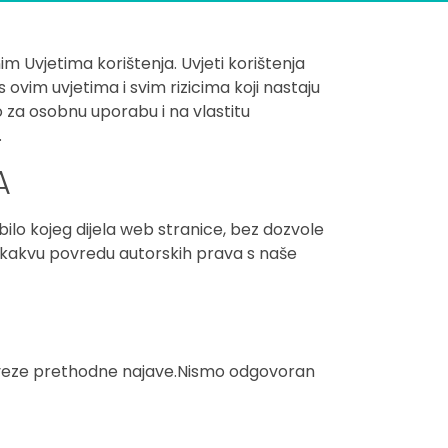
m Uvjetima korištenja. Uvjeti korištenja
 ovim uvjetima i svim rizicima koji nastaju
vo za osobnu uporabu i na vlastitu
.
A
bilo kojeg dijela web stranice, bez dozvole
lo kakvu povredu autorskih prava s naše
baveze prethodne najave.Nismo odgovoran