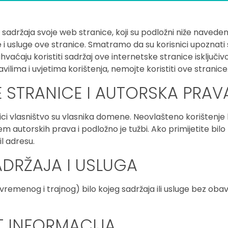
adržaja svoje web stranice, koji su podložni niže navedeni
 i usluge ove stranice. Smatramo da su korisnici upoznati s
ihvaćaju koristiti sadržaj ove internetske stranice isključi
ilima i uvjetima korištenja, nemojte koristiti ove stranice
E STRANICE I AUTORSKA PRAV
nici vlasništvo su vlasnika domene. Neovlašteno korištenje 
m autorskih prava i podložno je tužbi. Ako primijetite bi
l adresu.
ADRŽAJA I USLUGA
remenog i trajnog) bilo kojeg sadržaja ili usluge bez o
T INFORMACIJA